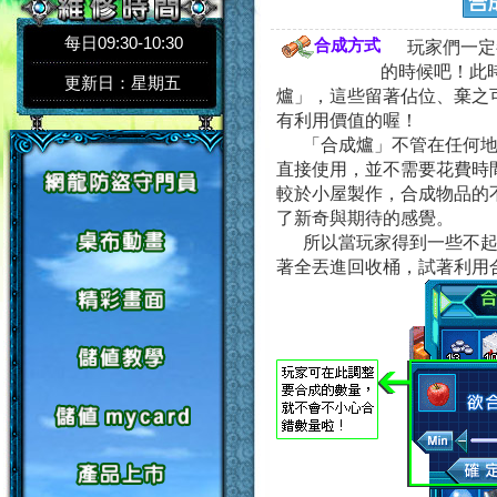
每日09:30-10:30
合成方式
玩家們一定
的時候吧！此
更新日：星期五
爐」，這些留著佔位、棄之
有利用價值的喔！
「合成爐」不管在任何
直接使用，並不需要花費時
較於小屋製作，合成物品的
了新奇與期待的感覺。
所以當玩家得到一些不
著全丟進回收桶，試著利用