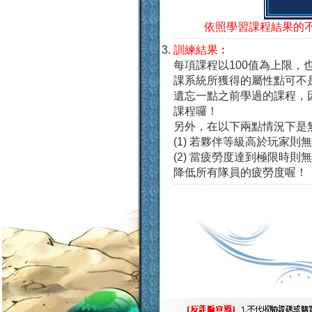
依照學習課程結果的
訓練結果︰
每項課程以100值為上限，
課系統所獲得的屬性點可不
遺忘一點之前學過的課程，
課程囉！
另外，在以下兩點情況下是
(1) 若夥伴等級高於玩家
(2) 當疲勞度達到極限時
降低所有隊員的疲勞度喔！