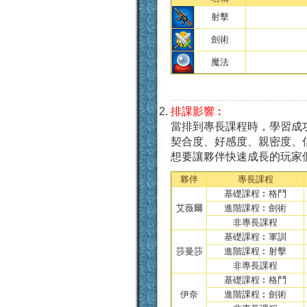
射擊
劍術
魔法
排課影響︰
當排到專長課程時，學習成
契合度、好感度、親密度、
想要讓夥伴快速成長的玩家
夥伴
專長課程
基礎課程︰格鬥
艾薇爾
進階課程︰劍術
非專長課程
基礎課程︰軍訓
莎曼莎
進階課程︰射擊
非專長課程
基礎課程︰格鬥
伊奈
進階課程︰劍術