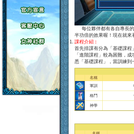
每位夥伴都有各自專長
半功倍的效果喔！現在就來
課程介紹︰
首先排課有分為「基礎課程
「進階課程」較為困難，成
悉「基礎課程」，當訓練到
名稱
軍訓
格鬥
神學
名稱