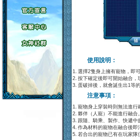
使用說明：
選擇2隻身上擁有寵物，即
按下確定後即可開始融合，
蛋破掉後，就會誕生出1等
注意事項：
寵物身上穿裝時則無法進行
夥伴（人寵）不能進行融合
跟隨、騎乘、製作、快遞中
作為材料的寵物在融合後即
若合出的寵物已有在玩家隊