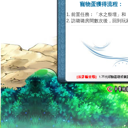
寵物蛋獲得流程：
前置任務︰「水之祭壇」和
訪璐璐房間數次後，回到玩